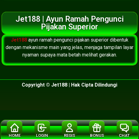
Jet188 | Ayun Ramah Pengunci
Pijakan Superior
Jet188
ayun ramah pengunci pijakan superior dibentuk
dengan mekanisme main yang jelas, menjaga tampilan layar
nyaman supaya mata betah melihat gerakan.
Copyright © Jet188 | Hak Cipta Dilindungi
HOME
LOGIN
REGIS
BONUS
CHAT