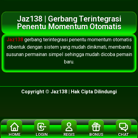
Jaz138 | Gerbang Terintegrasi
Penentu Momentum Otomatis
Jaz138
gerbang terintegrasi penentu momentum otomatis
dibentuk dengan sistem yang mudah dinikmati, membantu
susunan permainan simpel sehingga mudah dicoba pemain
baru.
Copyright © Jaz138 | Hak Cipta Dilindungi
HOME
LOGIN
REGIS
BONUS
CHAT