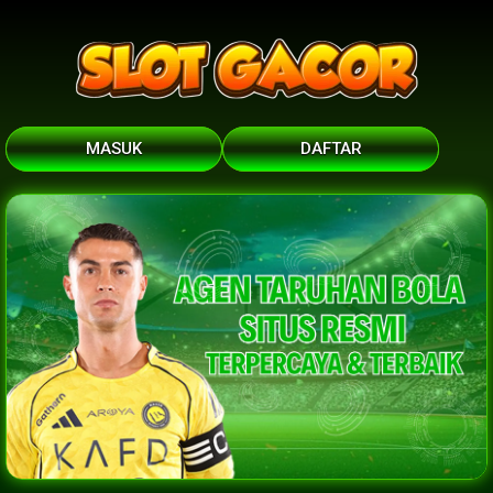
MASUK
DAFTAR