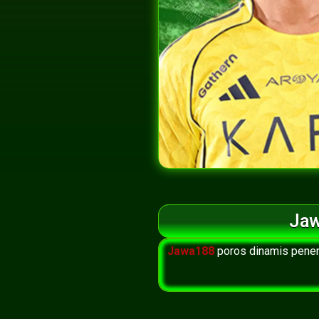
Jaw
Jawa188
poros dinamis penen