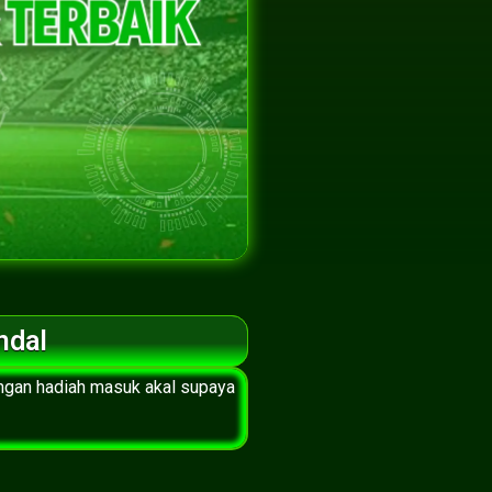
ndal
ungan hadiah masuk akal supaya