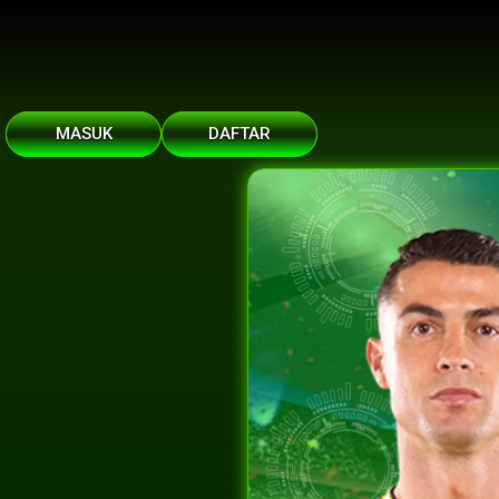
MASUK
DAFTAR