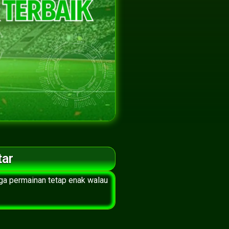
tar
aga permainan tetap enak walau