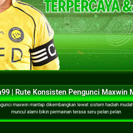
n99 | Rute Konsisten Pengunci Maxwin 
ngunci maxwin mantap dikembangkan lewat sistem hadiah mudah
muncul alami bikin permainan terasa seru pelan pelan.