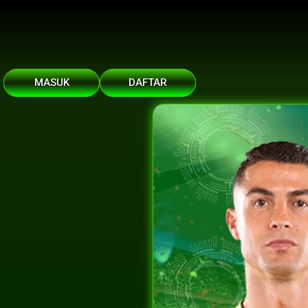
MASUK
DAFTAR