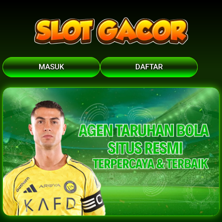
MASUK
DAFTAR