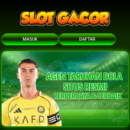
MASUK
DAFTAR