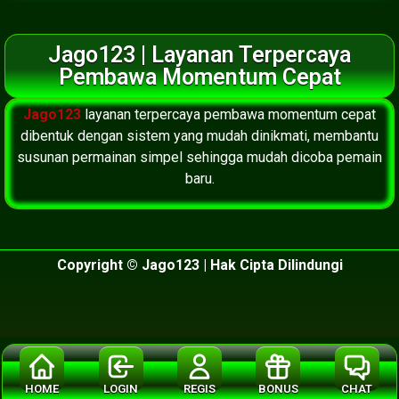
Jago123 | Layanan Terpercaya
Pembawa Momentum Cepat
Jago123
layanan terpercaya pembawa momentum cepat
dibentuk dengan sistem yang mudah dinikmati, membantu
susunan permainan simpel sehingga mudah dicoba pemain
baru.
Copyright © Jago123 | Hak Cipta Dilindungi
HOME
LOGIN
REGIS
BONUS
CHAT