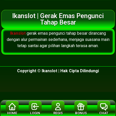
Ikanslot | Gerak Emas Pengunci
Tahap Besar
Ikanslot
gerak emas pengunci tahap besar dirancang
dengan alur permainan sederhana, menjaga suasana main
tetap santai agar pilihan langkah terasa aman.
Copyright © Ikanslot | Hak Cipta Dilindungi
HOME
LOGIN
REGIS
BONUS
CHAT