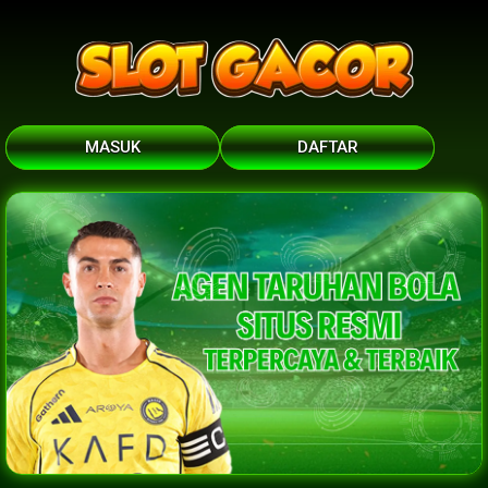
MASUK
DAFTAR