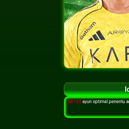
I
Idr123
ayun optimal penentu a