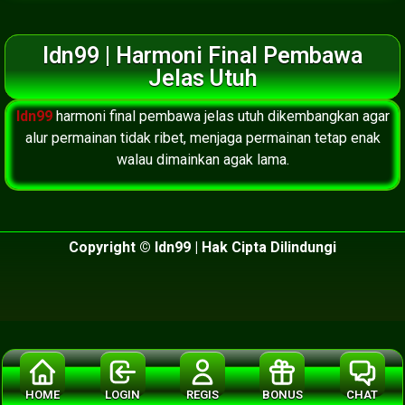
Idn99 | Harmoni Final Pembawa
Jelas Utuh
Idn99
harmoni final pembawa jelas utuh dikembangkan agar
alur permainan tidak ribet, menjaga permainan tetap enak
walau dimainkan agak lama.
Copyright © Idn99 | Hak Cipta Dilindungi
HOME
LOGIN
REGIS
BONUS
CHAT