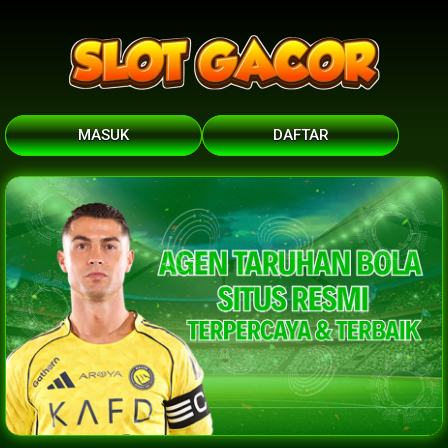
MASUK
DAFTAR