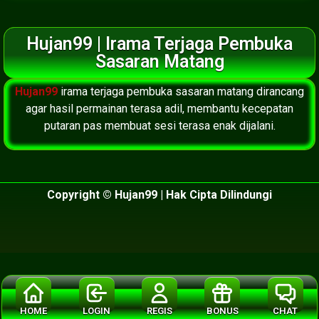
Hujan99 | Irama Terjaga Pembuka
Sasaran Matang
Hujan99
irama terjaga pembuka sasaran matang dirancang
agar hasil permainan terasa adil, membantu kecepatan
putaran pas membuat sesi terasa enak dijalani.
Copyright © Hujan99 | Hak Cipta Dilindungi
HOME
LOGIN
REGIS
BONUS
CHAT