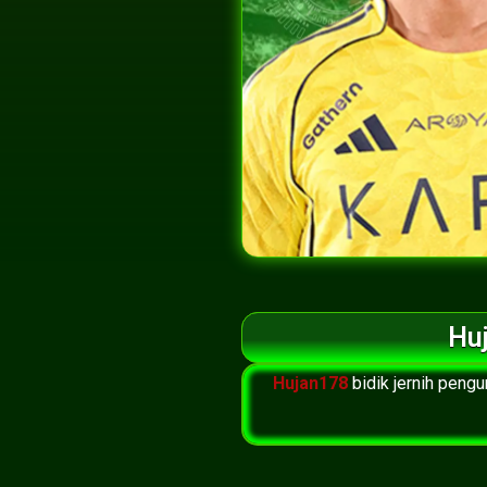
Huj
Hujan178
bidik jernih pen