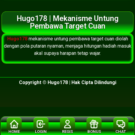
Hugo178 | Mekanisme Untung
Pembawa Target Cuan
Hugo178
mekanisme untung pembawa target cuan diolah
dengan pola putaran nyaman, menjaga hitungan hadiah masuk
akal supaya harapan tetap wajar.
Copyright © Hugo178 | Hak Cipta Dilindungi
HOME
LOGIN
REGIS
BONUS
CHAT