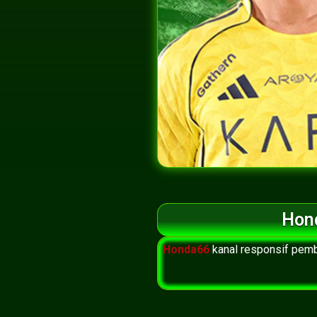
Hond
Honda66
kanal responsif pembu