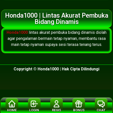
Honda1000 | Lintas Akurat Pembuka
Bidang Dinamis
Honda1000
lintas akurat pembuka bidang dinamis diolah
agar pengalaman bermain tetap nyaman, membantu rasa
main tetap nyaman supaya sesi terasa tenang terus.
Copyright © Honda1000 | Hak Cipta Dilindungi
HOME
LOGIN
REGIS
BONUS
CHAT