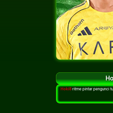
Ho
Hoki8
ritme pintar pengunci 