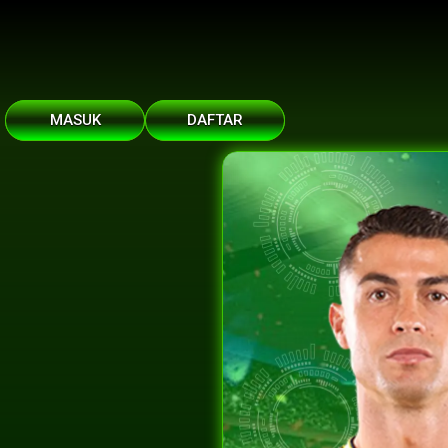
MASUK
DAFTAR