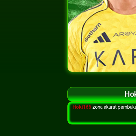
Hok
Hoki166
zona akurat pembuka