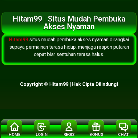
Hitam99 | Situs Mudah Pembuka
Akses Nyaman
Hitam99
situs mudah pembuka akses nyaman dirangkai
supaya permainan terasa hidup, menjaga respon putaran
cepat biar sentuhan terasa halus.
Copyright © Hitam99 | Hak Cipta Dilindungi
HOME
LOGIN
REGIS
BONUS
CHAT