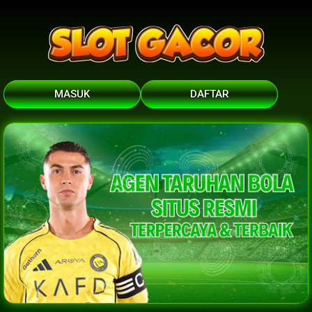
MASUK
DAFTAR