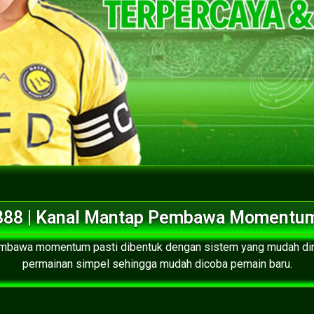
88 | Kanal Mantap Pembawa Momentum
embawa momentum pasti dibentuk dengan sistem yang mudah di
permainan simpel sehingga mudah dicoba pemain baru.