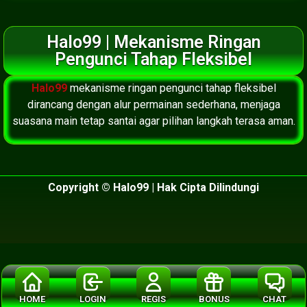
Halo99 | Mekanisme Ringan
Pengunci Tahap Fleksibel
Halo99
mekanisme ringan pengunci tahap fleksibel
dirancang dengan alur permainan sederhana, menjaga
suasana main tetap santai agar pilihan langkah terasa aman.
Copyright © Halo99 | Hak Cipta Dilindungi
HOME
LOGIN
REGIS
BONUS
CHAT