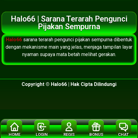
Halo66 | Sarana Terarah Pengunci
Pijakan Sempurna
Halo66
sarana terarah pengunci pijakan sempurna dibentuk
dengan mekanisme main yang jelas, menjaga tampilan layar
nyaman supaya mata betah melihat gerakan.
Copyright © Halo66 | Hak Cipta Dilindungi
HOME
LOGIN
REGIS
BONUS
CHAT