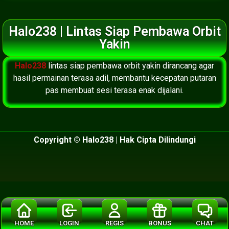
Halo238 | Lintas Siap Pembawa Orbit
Yakin
Halo238
lintas siap pembawa orbit yakin dirancang agar
hasil permainan terasa adil, membantu kecepatan putaran
pas membuat sesi terasa enak dijalani.
Copyright © Halo238 | Hak Cipta Dilindungi
HOME
LOGIN
REGIS
BONUS
CHAT