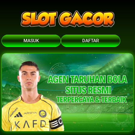
MASUK
DAFTAR