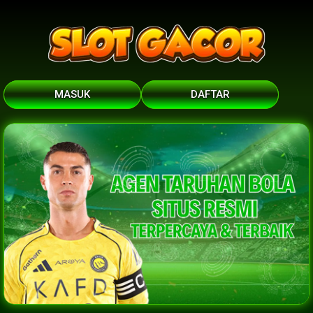
MASUK
DAFTAR