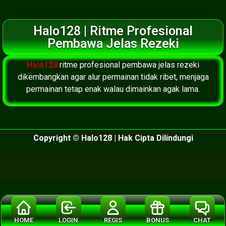
Halo128 | Ritme Profesional
Pembawa Jelas Rezeki
Halo128
ritme profesional pembawa jelas rezeki
dikembangkan agar alur permainan tidak ribet, menjaga
permainan tetap enak walau dimainkan agak lama.
Copyright © Halo128 | Hak Cipta Dilindungi
HOME
LOGIN
REGIS
BONUS
CHAT