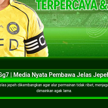
Gg7 | Media Nyata Pembawa Jelas Jepe
las jepeh dikembangkan agar alur permainan tidak ribet, menjag
dimainkan agak lama.