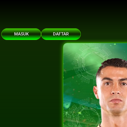
MASUK
DAFTAR