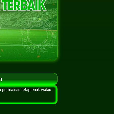
h
a permainan tetap enak walau