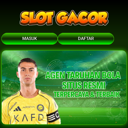
MASUK
DAFTAR