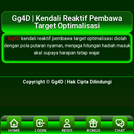
Gg4D | Kendali Reaktif Pembawa
Target Optimalisasi
Gg4D
kendali reaktif pembawa target optimalisasi diolah
dengan pola putaran nyaman, menjaga hitungan hadiah masuk
akal supaya harapan tetap wajar.
Copyright © Gg4D | Hak Cipta Dilindungi
HOME
LOGIN
REGIS
BONUS
CHAT