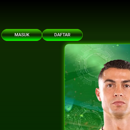
MASUK
DAFTAR