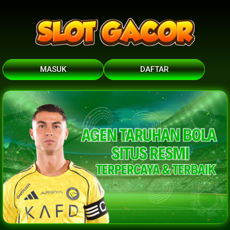
MASUK
DAFTAR