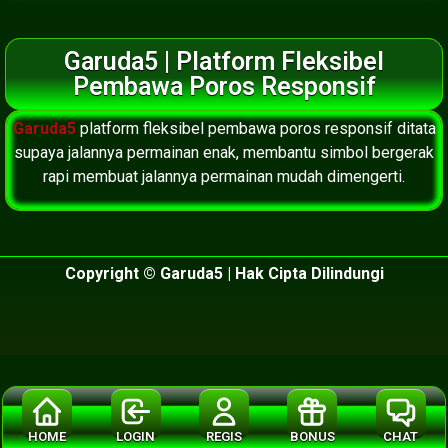
Garuda5 | Platform Fleksibel
Pembawa Poros Responsif
Garuda5
platform fleksibel pembawa poros responsif ditata
supaya jalannya permainan enak, membantu simbol bergerak
rapi membuat jalannya permainan mudah dimengerti.
Copyright © Garuda5 | Hak Cipta Dilindungi
HOME
LOGIN
REGIS
BONUS
CHAT