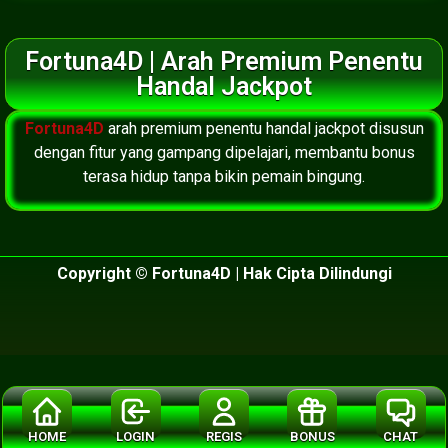
Fortuna4D | Arah Premium Penentu
Handal Jackpot
Fortuna4D
arah premium penentu handal jackpot disusun
dengan fitur yang gampang dipelajari, membantu bonus
terasa hidup tanpa bikin pemain bingung.
Copyright © Fortuna4D | Hak Cipta Dilindungi
HOME
LOGIN
REGIS
BONUS
CHAT