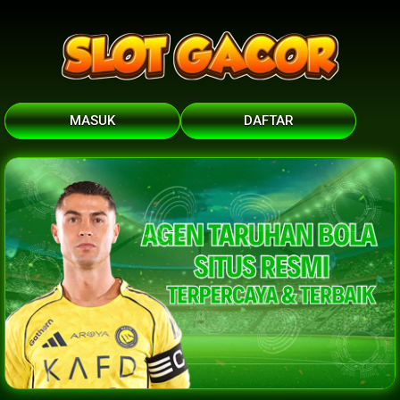
MASUK
DAFTAR