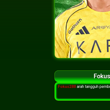
Fokus
Fokus288
arah tangguh pembu