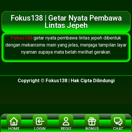
Fokus138 | Getar Nyata Pembawa
Lintas Jepeh
Fokus138
getar nyata pembawa lintas jepeh dibentuk
dengan mekanisme main yang jelas, menjaga tampilan layar
nyaman supaya mata betah melihat gerakan.
Copyright © Fokus138 | Hak Cipta Dilindungi
HOME
LOGIN
REGIS
BONUS
CHAT