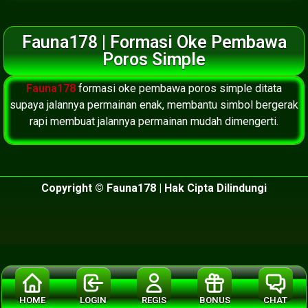
Fauna178 | Formasi Oke Pembawa
Poros Simple
Fauna178
formasi oke pembawa poros simple ditata
supaya jalannya permainan enak, membantu simbol bergerak
rapi membuat jalannya permainan mudah dimengerti.
Copyright © Fauna178 | Hak Cipta Dilindungi
HOME
LOGIN
REGIS
BONUS
CHAT