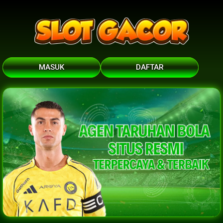
MASUK
DAFTAR