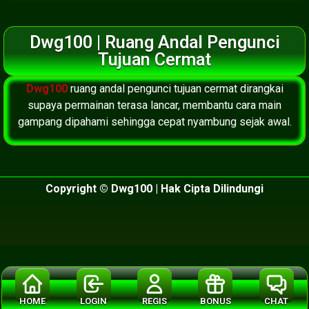
Dwg100 | Ruang Andal Pengunci
Tujuan Cermat
Dwg100
ruang andal pengunci tujuan cermat dirangkai
supaya permainan terasa lancar, membantu cara main
gampang dipahami sehingga cepat nyambung sejak awal.
Copyright © Dwg100 | Hak Cipta Dilindungi
HOME
LOGIN
REGIS
BONUS
CHAT