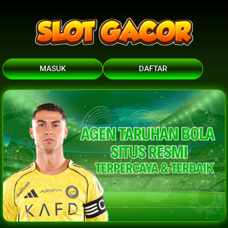
MASUK
DAFTAR