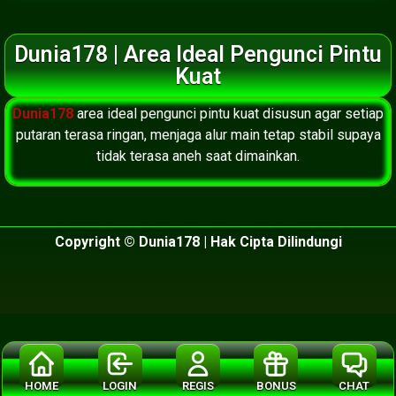
Dunia178 | Area Ideal Pengunci Pintu
Kuat
Dunia178
area ideal pengunci pintu kuat disusun agar setiap
putaran terasa ringan, menjaga alur main tetap stabil supaya
tidak terasa aneh saat dimainkan.
Copyright © Dunia178 | Hak Cipta Dilindungi
HOME
LOGIN
REGIS
BONUS
CHAT