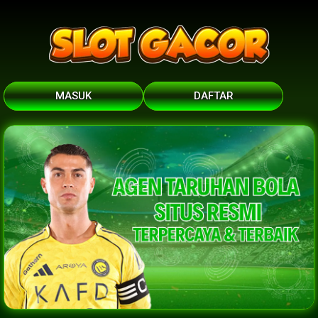
MASUK
DAFTAR