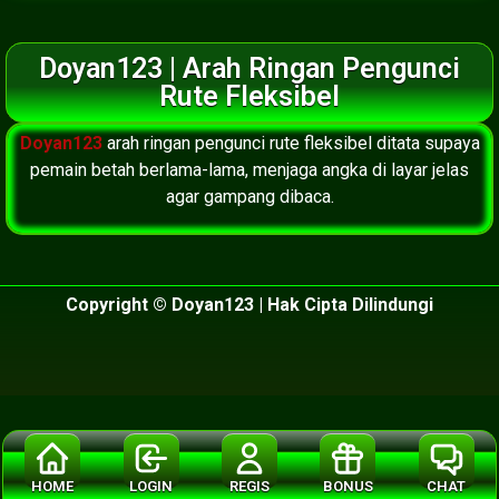
Doyan123 | Arah Ringan Pengunci
Rute Fleksibel
Doyan123
arah ringan pengunci rute fleksibel ditata supaya
pemain betah berlama-lama, menjaga angka di layar jelas
agar gampang dibaca.
Copyright © Doyan123 | Hak Cipta Dilindungi
HOME
LOGIN
REGIS
BONUS
CHAT