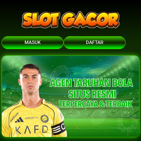
MASUK
DAFTAR