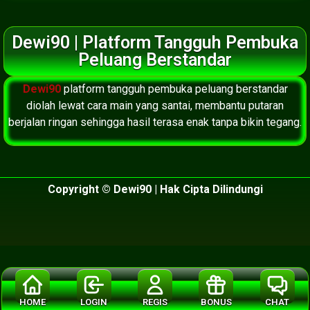
Dewi90 | Platform Tangguh Pembuka
Peluang Berstandar
Dewi90
platform tangguh pembuka peluang berstandar
diolah lewat cara main yang santai, membantu putaran
berjalan ringan sehingga hasil terasa enak tanpa bikin tegang.
Copyright © Dewi90 | Hak Cipta Dilindungi
HOME
LOGIN
REGIS
BONUS
CHAT