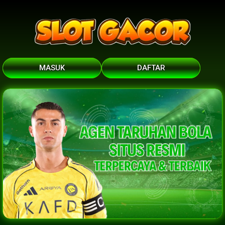
MASUK
DAFTAR