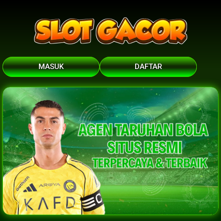
MASUK
DAFTAR