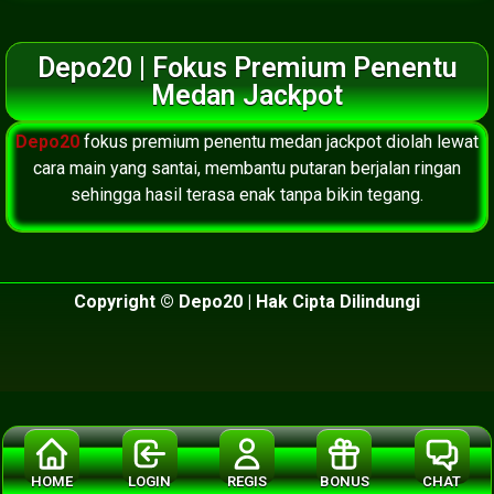
Depo20 | Fokus Premium Penentu
Medan Jackpot
Depo20
fokus premium penentu medan jackpot diolah lewat
cara main yang santai, membantu putaran berjalan ringan
sehingga hasil terasa enak tanpa bikin tegang.
Copyright © Depo20 | Hak Cipta Dilindungi
HOME
LOGIN
REGIS
BONUS
CHAT