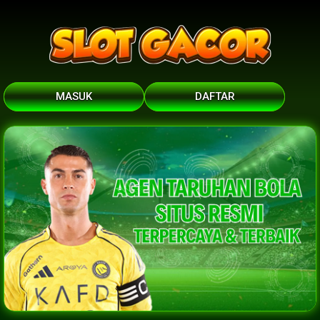
MASUK
DAFTAR