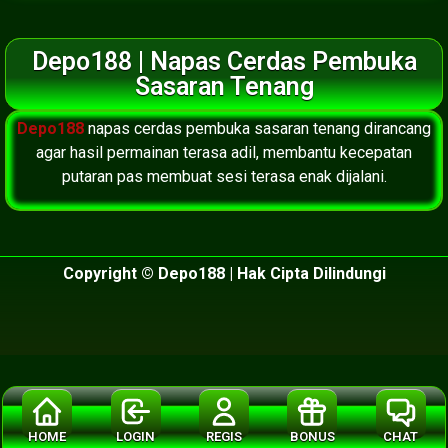
Depo188 | Napas Cerdas Pembuka
Sasaran Tenang
Depo188
napas cerdas pembuka sasaran tenang dirancang
agar hasil permainan terasa adil, membantu kecepatan
putaran pas membuat sesi terasa enak dijalani.
Copyright © Depo188 | Hak Cipta Dilindungi
HOME
LOGIN
REGIS
BONUS
CHAT