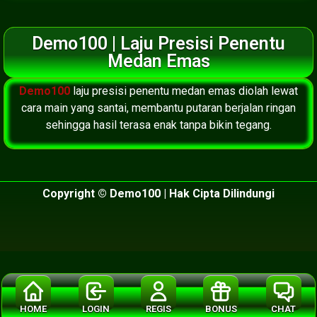
Demo100 | Laju Presisi Penentu
Medan Emas
Demo100
laju presisi penentu medan emas diolah lewat
cara main yang santai, membantu putaran berjalan ringan
sehingga hasil terasa enak tanpa bikin tegang.
Copyright © Demo100 | Hak Cipta Dilindungi
HOME
LOGIN
REGIS
BONUS
CHAT