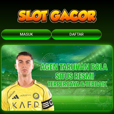
MASUK
DAFTAR