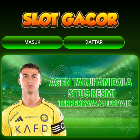
MASUK
DAFTAR