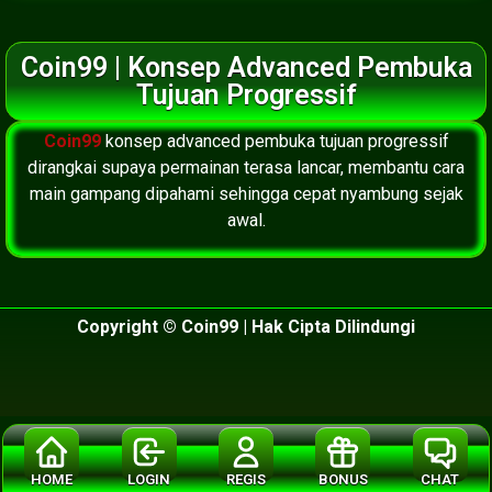
Coin99 | Konsep Advanced Pembuka
Tujuan Progressif
Coin99
konsep advanced pembuka tujuan progressif
dirangkai supaya permainan terasa lancar, membantu cara
main gampang dipahami sehingga cepat nyambung sejak
awal.
Copyright © Coin99 | Hak Cipta Dilindungi
HOME
LOGIN
REGIS
BONUS
CHAT