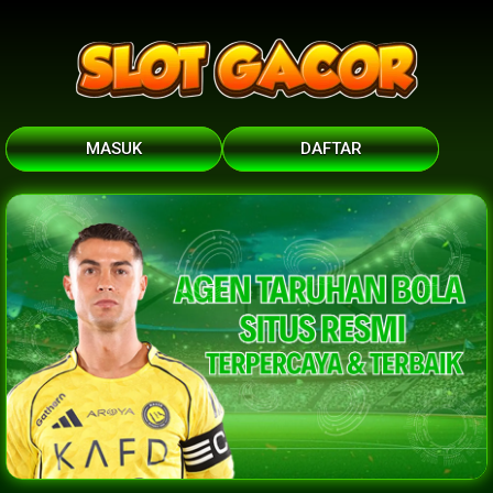
MASUK
DAFTAR