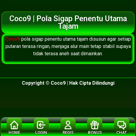
Coco9 | Pola Sigap Penentu Utama
Tajam
Coco9
pola sigap penentu utama tajam disusun agar setiap
putaran terasa ringan, menjaga alur main tetap stabil supaya
tidak terasa aneh saat dimainkan.
Copyright © Coco9 | Hak Cipta Dilindungi
HOME
LOGIN
REGIS
BONUS
CHAT