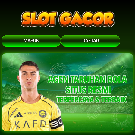
MASUK
DAFTAR