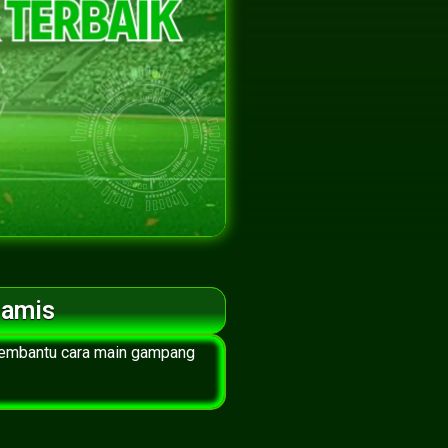
namis
 membantu cara main gampang