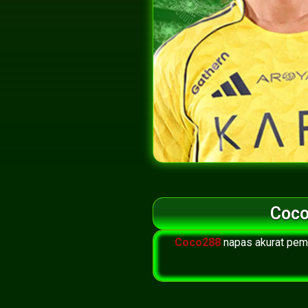
Coco
Coco288
napas akurat pem