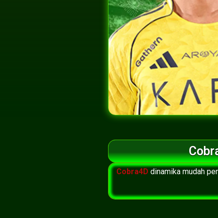
Cobr
Cobra4D
dinamika mudah pemb